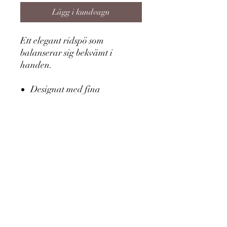
Lägg i kundvagn
Ett elegant ridspö som
balanserar sig bekvämt i
handen.
Designat med fina
diamanter kring handtaget
Spöet har bra balans punkter
som gör att det är enkelt att
använda och gör även att
spöet inte stör hästen då det
ligger mer stilla i ryttarens
hand
Längd: 110 cm