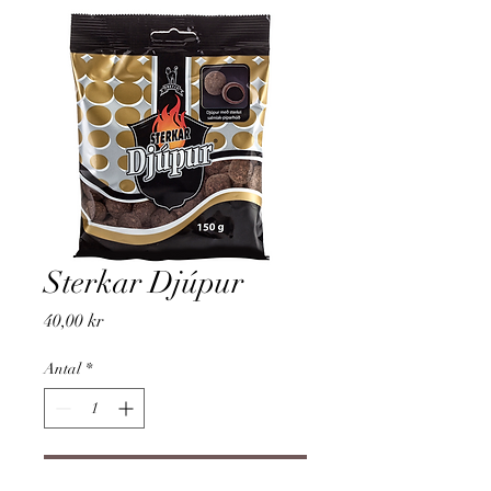
Sterkar Djúpur
Pris
40,00 kr
Antal
*
Lägg i kundvagn