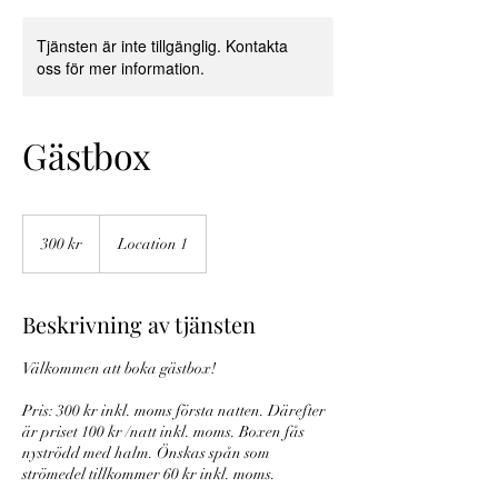
Tjänsten är inte tillgänglig. Kontakta
oss för mer information.
Gästbox
300
svenska
300 kr
Location 1
kronor
Beskrivning av tjänsten
Välkommen att boka gästbox!
Pris: 300 kr inkl. moms första natten. Därefter
är priset 100 kr /natt inkl. moms. Boxen fås
nyströdd med halm. Önskas spån som
strömedel tillkommer 60 kr inkl. moms.