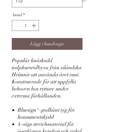
Antal
*
Lägg i kundvagn
Populär knäskodd
jodphursridbyxa från isländska
Hrímnir att använda året runt.
Konstruerade för att uppfylla
behoven hos ryttare under
extrema förhållanden.
Bluesign®-godkänt tyg för
konsumentskydd
4-vägs stretchmaterial för
överlägsen komfort och enkel