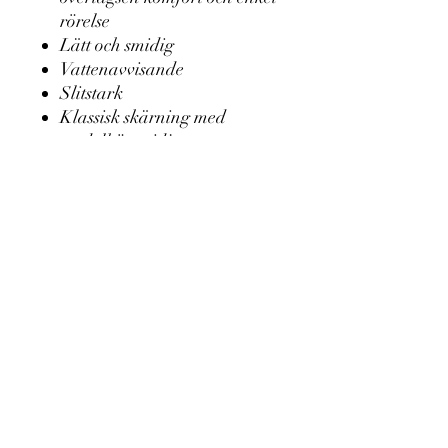
rörelse
Lätt och smidig
Vattenavvisande
Slitstark
Klassisk skärning med
medelhög midja
Elastiskt midjeband med tre
bältesband (X-formad
bältesband på baksidan)
Två rymliga infällningsfickor
Dragkedja i botten av benet
för optimal passform och
komfort
Hällor under fötterna.
Robust YKK-dragkedja
Finns även i lång modell
(+5cm.)