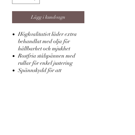
Lägg i kundvagn
Högkvalitativt läder extra
behandlat med olja för
hållbarhet och mjukhet
Rostfria stålspännen med
rullar för enkel justering
Spännskydd för att
förhindra klämrisk
Designen av pannabanden
är baserad på antika bilder
från vikingatiden och
förbinder den moderna
isländska hästen med sin
långa tradition.
Stl Cob för Islandshästar