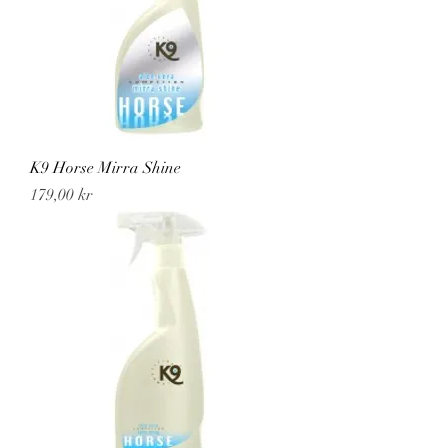
K9 Horse Mirra Shine
Pris
179,00 kr