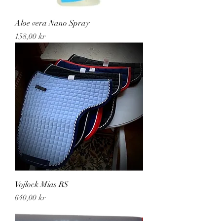
Aloe vera Nano Spray
Pris
158,00 kr
Vojlock Mias RS
Pris
640,00 kr