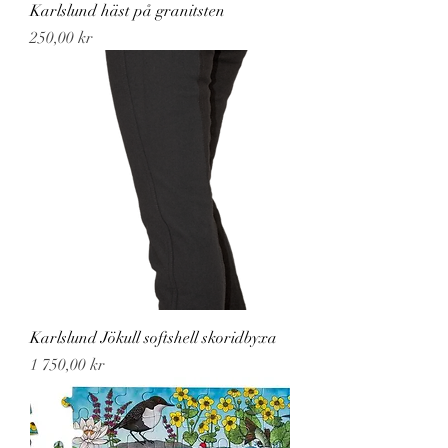
Karlslund häst på granitsten
Pris
250,00 kr
Karlslund Jökull softshell skoridbyxa
Pris
1 750,00 kr