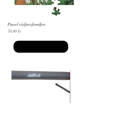
Pussel rådjursfamiljen
Pris
70,00 kr
Läs in fler