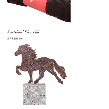
Karlslund Fleecefilt
Pris
275,00 kr